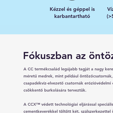
Kézzel és géppel is
Ví
karbantartható
(>
Fókuszban az öntö
A CC termékcsalád legújabb tagját a nagy kere
méretű medrek, mint például öntözőcsatornák, 
csapadékvíz-elvezető csatornák erózióvédelmi é
csökkentő burkolására terveztük.
A CCX™ védett technológiai eljárással speciáli
cementkeverékkel töltött két, szálszerkezettel 