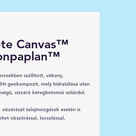
ete Canvas™
tonpaplan™
rcsekben szállított, vékony,
ött geokompozit, mely hidratálása után
őségű, vízzáró kéregbetonná szilárdul.
 vízzárását talajmozgások esetén is
ehet vízszórással, locsolással,