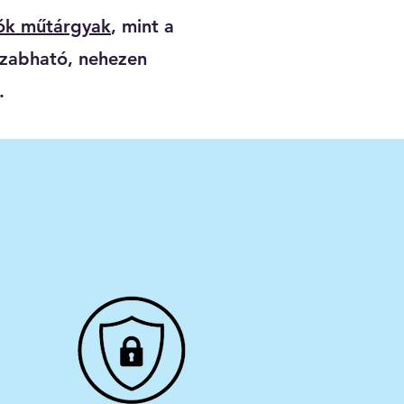
tók műtárgyak
, mint a
szabható, nehezen
.