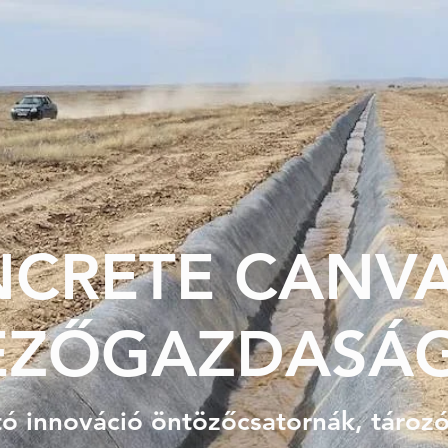
NCRETE CANV
EZŐGAZDASÁ
ó innováció öntözőcsatornák, tároz