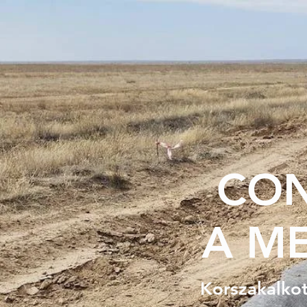
CO
A M
Korszakalkot