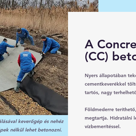
A Concr
(CC) be
Nyers állapotában teke
cementkeverékkel tölt
tartós, nagy terhelhet
Földmederre teríthető,
megtartja. Hidratálni l
álásával keverőgép és nehéz
vízbemerítéssel.
ek nélkül lehet betonozni.