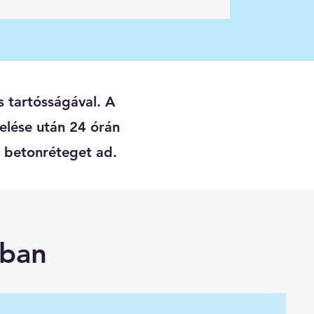
 tartósságával. A
elése után 24 órán
ű betonréteget ad.
mban