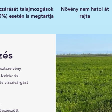
zzárását talajmozgások
Növény nem hatol át
5%) esetén is megtartja
rajta
zés
sztszelvény
belvíz- és
s vízszivárgást
s
összeszőtt