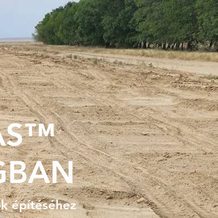
AS™
GBAN
ók építéséhez