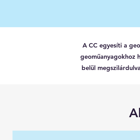
A CC egyesíti a geo
geoműanyagokhoz has
belül megszilárdulv
A