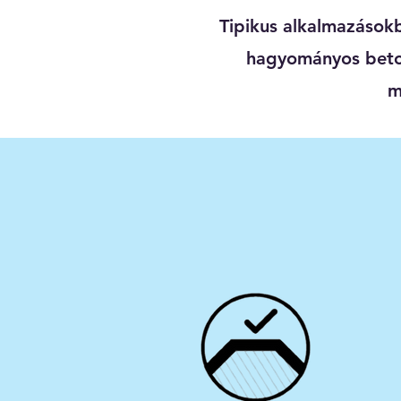
Tipikus alkalmazáso
hagyományos beton
m