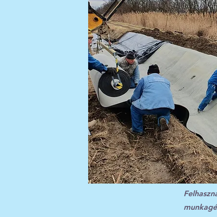
Felhaszn
munkagép