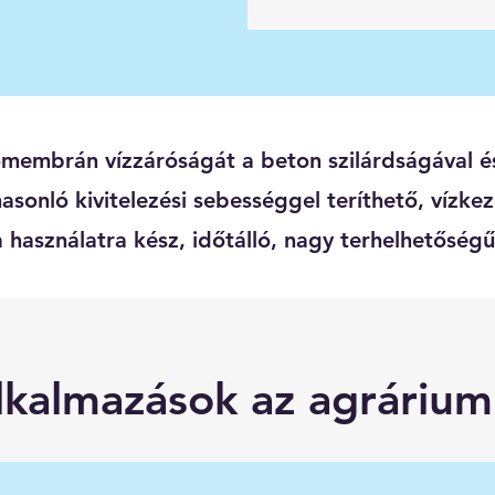
membrán vízzáróságát a beton szilárdságával és
onló kivitelezési sebességgel teríthető, vízkez
a használatra kész, időtálló, nagy terhelhetőség
lkalmazások az agráriu