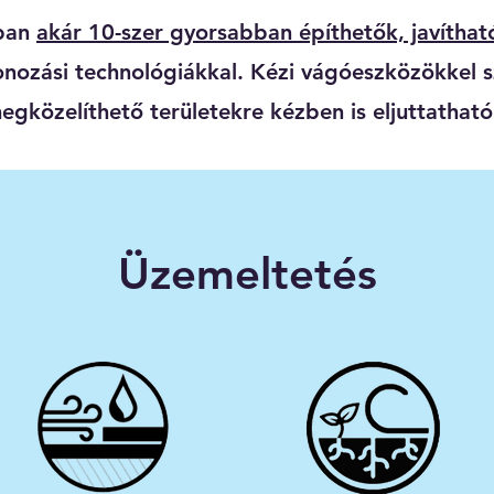
kban
akár 10-szer gyorsabban építhetők, javítha
ozási technológiákkal. Kézi vágóeszközökkel 
egközelíthető területekre kézben is eljuttatható
Üzemeltetés